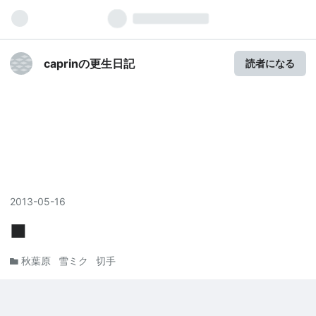
caprinの更生日記
読者になる
2013
-
05
-
16
■
秋葉原
雪ミク
切手